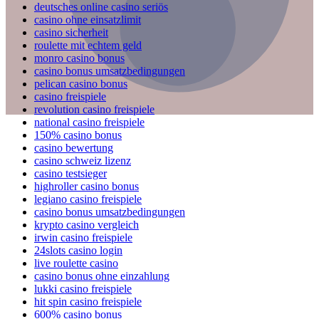
deutsches online casino seriös
casino ohne einsatzlimit
casino sicherheit
roulette mit echtem geld
monro casino bonus
casino bonus umsatzbedingungen
pelican casino bonus
casino freispiele
revolution casino freispiele
national casino freispiele
150% casino bonus
casino bewertung
casino schweiz lizenz
casino testsieger
highroller casino bonus
legiano casino freispiele
casino bonus umsatzbedingungen
krypto casino vergleich
irwin casino freispiele
24slots casino login
live roulette casino
casino bonus ohne einzahlung
lukki casino freispiele
hit spin casino freispiele
600% casino bonus