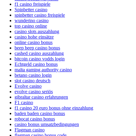
f1 casino freispiele
Spinbetter casino
spinbetter casino freispiele
wunderino casino
top casino online
casino slots auszahlung
casino hohe einsätze
online casino bonus
beep beep casino bonus
cashed casino auszahlung
bitcoin casino vodds login
Echtgeld casino bonus
malta gaming authority casino
betano casino login
slot casino deutsch
Evolve casino
evolve casino seriös
gibraltar casino erfahrungen
F1 casino
f1 casino 20 euro bonus ohne einzahlung
baden baden casino bonus
robocat casino bonus
casino bonus umsatzbedingungen
Flagman casino
flagman casino bonus code